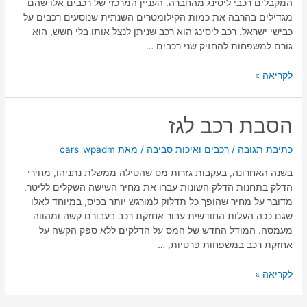
המקבלים רכבי ליסינג מהחברה. העניין המרכזי של רכבים אלו שהם
מגדילים בהרבה את כמות הקילומטרים השנתית שנוסעים רכבים על
כבישי ישראל. רכב ליסינג הוא רכב שניתן לנצל אותו בלי חשש, הוא
גורם למשפחות להחזיק שני רכבים …
לקריאה »
הסבת
הסבת רכב לגז
רכב
לגז
כתיבת תגובה
/
רכבים ואיכות סביבה
/ מאת
cars_wpadm
בשנה האחרונה, בעקבות גזרות מס שהטילה ממשלת נתניהו, מחירי
הדלק בתחנות הדלק השונות עברו את מחיר השישה השקלים לליטר.
מדובר על מחיר שהופך כל תדלוק למורגש יותר בכיס, במיוחד לאלו
שגם ככה העלות החודשית עבור אחזקת רכב בעבורם קשה ומהווה
מעמסה. המודל החדש של המס על הדלקים ללא ספק הקשה על
אחזקת רכב במשפחות פרטיות, …
לקריאה »